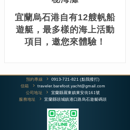
宜蘭烏石港自有12艘帆船
遊艇，最多樣的海上活動
項目，邀您來體驗！
預約專線
0913-721-821 (點我撥打)
信箱
traveler.barefoot.yacht@gmail.com
公司地址
宜蘭縣羅東鎮東安街161號
服務地址
宜蘭縣頭城鎮港口路烏石遊艇碼頭