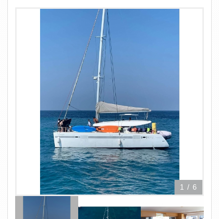
1
/
6